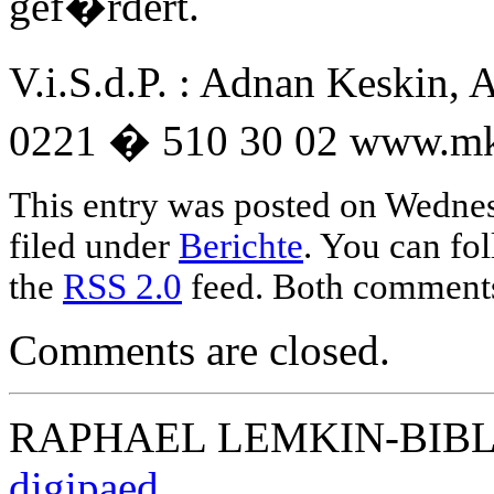
gef�rdert.
V.i.S.d.P. : Adnan Keskin, 
0221 � 510 30 02 www.mkll
This entry was posted on Wednes
filed under
Berichte
. You can fo
the
RSS 2.0
feed. Both comments 
Comments are closed.
RAPHAEL LEMKIN-BIBLIO
digipaed